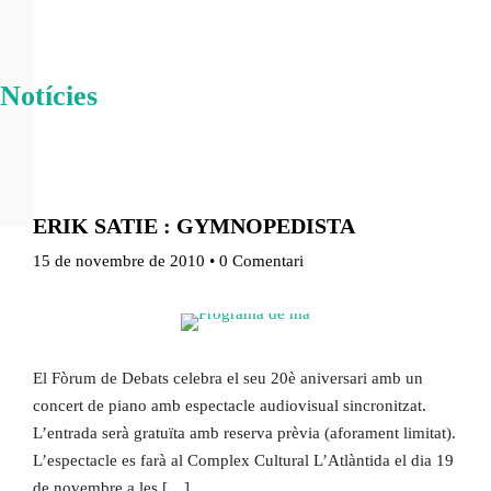
Notícies
Inici
Agenda
Ponents
Qui som
Què és?
Què fem?
ERIK SATIE : GYMNOPEDISTA
On som?
15 de novembre de 2010
•
0 Comentari
Estatuts
Òrgans de Govern
Ponències
El Fòrum de Debats celebra el seu 20è aniversari amb un
Aquest any al Fòrum
concert de piano amb espectacle audiovisual sincronitzat.
Ponències
L’entrada serà gratuïta amb reserva prèvia (aforament limitat).
25-26
L’espectacle es farà al Complex Cultural L’Atlàntida el dia 19
de novembre a les […]