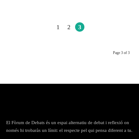
1999
Contactar
Cercador
1
2
3
Page 3 of 3
El Fòrum de Debats és un espai alternatiu de debat i reflexió on
només hi trobaràs un límit: el respecte pel qui pensa diferent a tu.