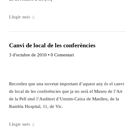
Ponències
24-25
Llegir més
Ponències
De l'any
23-24
2018 al
Arxiu del Fòrum
Canvi de local de les conferències
2022
3 d'octubre de 2010
•
0 Comentari
De l'any
2009 al
2017
Recordeu que una novetat important d’aquest any és el canvi
De l’any
de local de les conferències que ja no serà el Museu de l’Art
de la Pell sinó l’Auditori d’Unnim-Caixa de Manlleu, de la
2000 al
Rambla Hospital, 11, de Vic.
2008
De l'any
Llegir més
1990 al