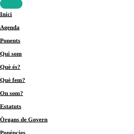
Inici
Agenda
Ponents
Qui som
Què és?
Què fem?
On som?
Estatuts
Òrgans de Govern
Ponències