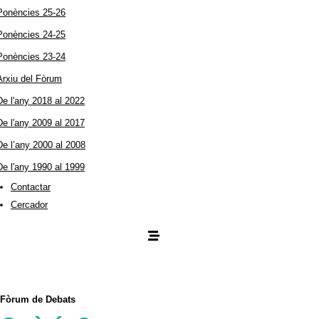
Ponències 25-26
Ponències 24-25
Ponències 23-24
Arxiu del Fòrum
De l'any 2018 al 2022
De l'any 2009 al 2017
De l’any 2000 al 2008
De l'any 1990 al 1999
Contactar
Cercador
Fòrum de Debats