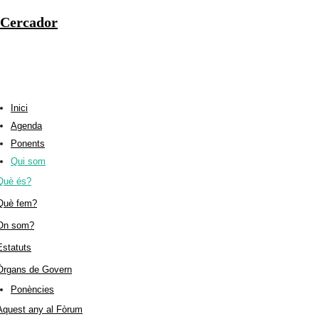
Cercador
Inici
Agenda
Ponents
Qui som
Què és?
Què fem?
On som?
Estatuts
Òrgans de Govern
Ponències
Aquest any al Fòrum