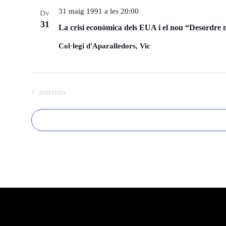
e
31 maig 1991 a les 20:00
Dv
c
31
La crisi econòmica dels EUA i el nou “Desordre
c
i
Col·legi d'Aparalledors, Vic
o
n
a
Esdeveniments
anteriors
u
n
a
d
a
t
a
.