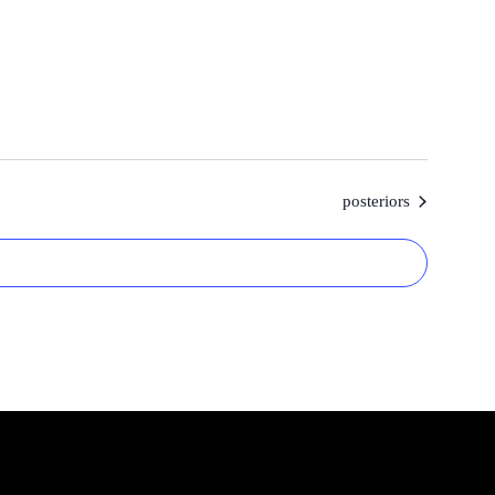
Esdeveniments
posteriors