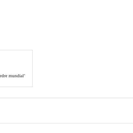
m
rdre mundial’
22
17
08
99
Contactar
Cercador