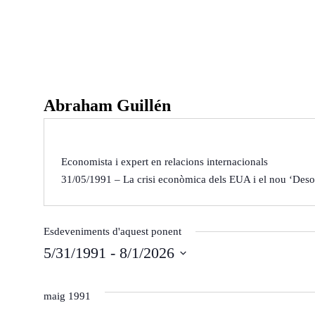
Ponències
Aquest any al Fòru
Abraham Guillén
Ponències 25-26
Ponències 24-25
Ponències 23-24
Qui som
Economista i expert en relacions internacionals
31/05/1991 – La crisi econòmica dels EUA i el nou ‘Deso
Què és?
Arxiu del Fòrum
Què fem?
De l'any 2018 al 20
On som?
De l'any 2009 al 20
Esdeveniments d'aquest ponent
Estatuts
De l’any 2000 al 20
5/31/1991
 - 
8/1/2026
Inici
Agenda
Ponents
Òrgans de Govern
De l'any 1990 al 19
S
e
maig 1991
l