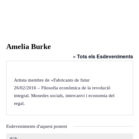
Inici
Agenda
Ponents
Qui som
Amelia Burke
Què és?
« Tots els Esdeveniments
Què fem?
On som?
Estatuts
Artista membre de «Fabricants de futur
26/02/2016 – Filosofia econòmica de la revolució
Òrgans de Govern
integral. Monedes socials, intercanvi i economia del
Ponències
regal.
Aquest any al Fòrum
Ponències 25-26
Ponències 24-25
Esdeveniments d'aquest ponent
Ponències 23-24