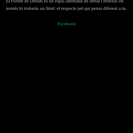
El Fòrum de Debats és un espai alternatiu de debat i reflexió on
t
només hi trobaràs un límit: el respecte pel qui pensa diferent a tu.
a
.
Facebook