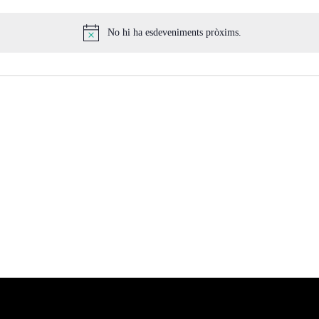
No hi ha esdeveniments pròxims.
A
v
í
s