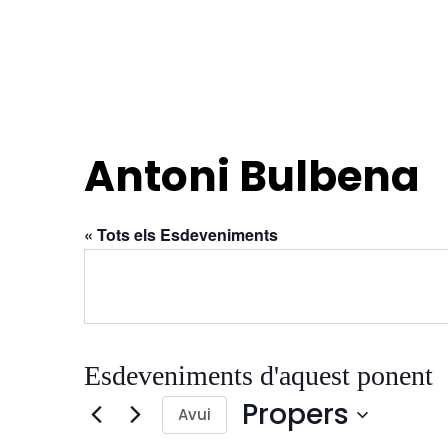
Ponè
Aquest 
Antoni Bulbena
Qui som
Què és?
Què fem?
« Tots els Esdeveniments
On som?
Arxiu d
Estatuts
Inici
Agenda
Ponents
Òrgans de Govern
Esdeveniments d'aquest ponent
Propers
Avui
S