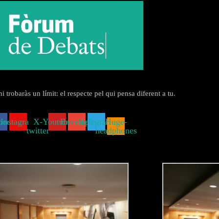
 trobaràs un límit: el respecte pel qui pensa diferent a tu.
book
Instagram
X-
Youtube
Envelope
Telegram
Huge-
twitter
headphones