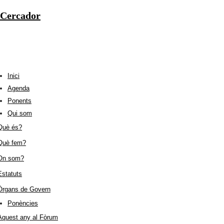
Cercador
Inici
Agenda
Ponents
Qui som
Què és?
Què fem?
On som?
Estatuts
Òrgans de Govern
Ponències
Aquest any al Fòrum