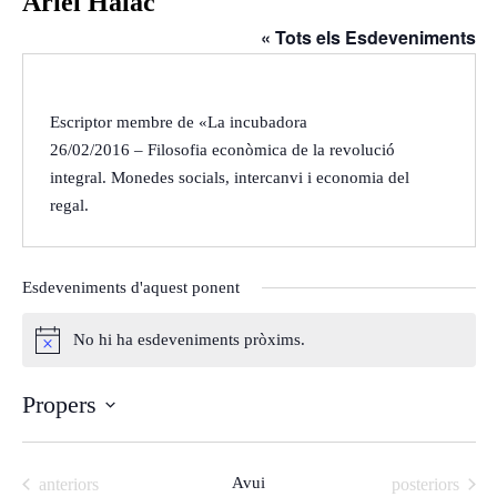
Ariel Halac
« Tots els Esdeveniments
Escriptor membre de «La incubadora
26/02/2016 – Filosofia econòmica de la revolució
integral. Monedes socials, intercanvi i economia del
regal.
Esdeveniments d'aquest ponent
No hi ha esdeveniments pròxims.
Avís
Propers
Selecciona
una
Esdeveniments
Avui
Esdeveniments
anteriors
posteriors
data.