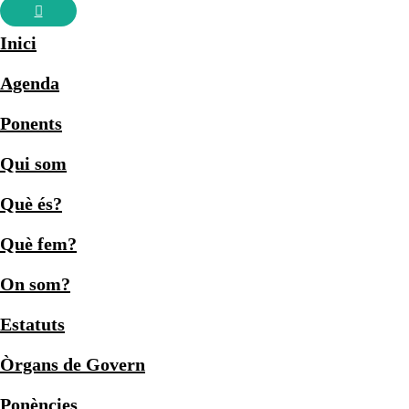
Inici
Agenda
Ponents
Qui som
Què és?
Què fem?
On som?
Estatuts
Òrgans de Govern
Ponències