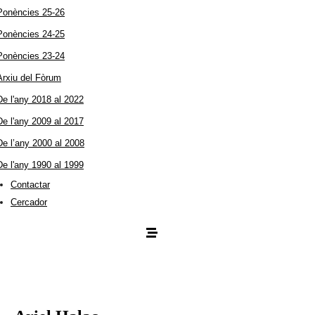
Ponències 25-26
Ponències 24-25
Ponències 23-24
Arxiu del Fòrum
De l'any 2018 al 2022
De l'any 2009 al 2017
De l’any 2000 al 2008
De l'any 1990 al 1999
Contactar
Cercador