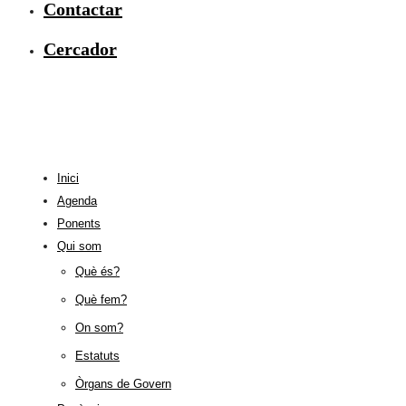
Contactar
Cercador
Inici
Agenda
Ponents
Qui som
Què és?
Què fem?
On som?
Estatuts
Òrgans de Govern