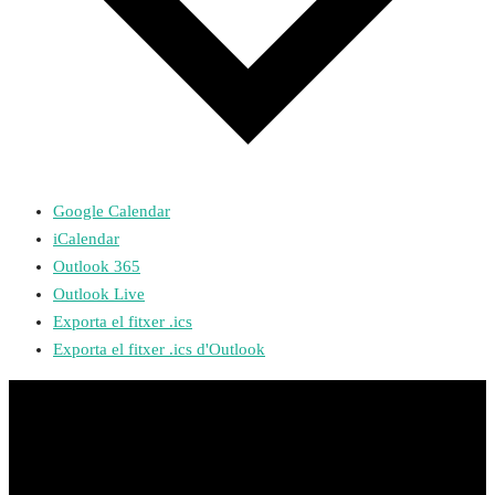
Google Calendar
iCalendar
Outlook 365
Outlook Live
Exporta el fitxer .ics
Exporta el fitxer .ics d'Outlook