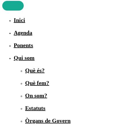
Inici
Agenda
Ponents
Qui som
Què és?
Què fem?
On som?
Estatuts
Òrgans de Govern