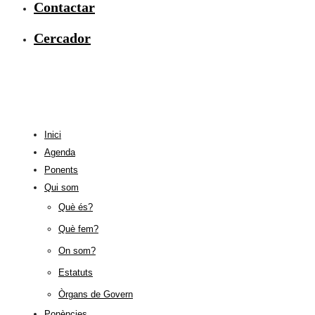
Contactar
Cercador
Inici
Agenda
Ponents
Qui som
Què és?
Què fem?
On som?
Estatuts
Òrgans de Govern
Ponències