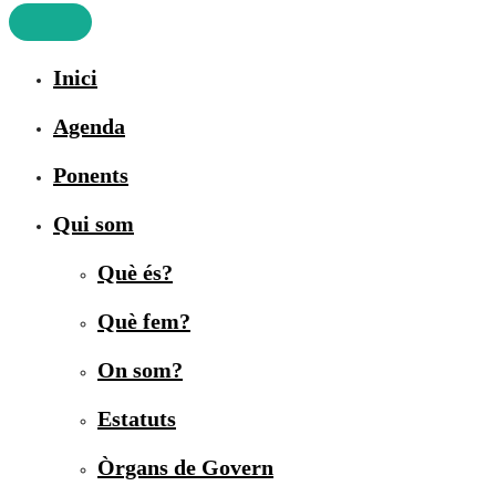
Inici
Agenda
Ponents
Qui som
Què és?
Què fem?
On som?
Estatuts
Òrgans de Govern