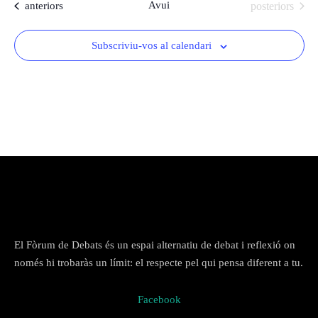
Esdeveniments
Avui
Esdeveniments
anteriors
posteriors
l
Arxiu del Fòrum
e
De l'any 2018 al 2022
Subscriviu-vos al calendari
c
De l'any 2009 al 2017
c
De l’any 2000 al 2008
i
o
De l'any 1990 al 1999
n
Contactar
Cercador
a
u
n
a
d
a
t
El Fòrum de Debats és un espai alternatiu de debat i reflexió on
a
només hi trobaràs un límit: el respecte pel qui pensa diferent a tu.
.
Facebook