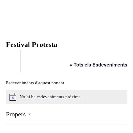
Inici
Agenda
Ponents
Qui som
Festival Protesta
Què és?
Què fem?
« Tots els Esdeveniments
On som?
Estatuts
Esdeveniments d'aquest ponent
Òrgans de Govern
Ponències
No hi ha esdeveniments pròxims.
A
Aquest any al Fòrum
v
Ponències 25-26
Propers
í
Ponències 24-25
s
S
Ponències 23-24
e