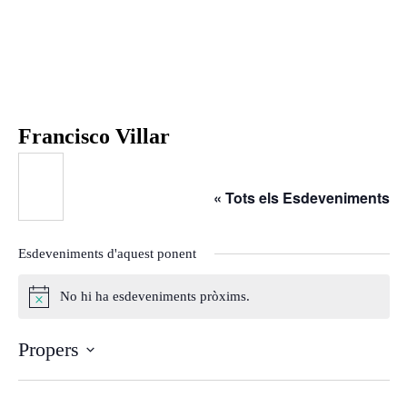
Inici
Agenda
Ponents
Qui som
Francisco Villar
Què és?
Què fem?
« Tots els Esdeveniments
On som?
Estatuts
Esdeveniments d'aquest ponent
Òrgans de Govern
Ponències
No hi ha esdeveniments pròxims.
A
Aquest any al Fòrum
v
Propers
Ponències
í
s
S
25-26
e