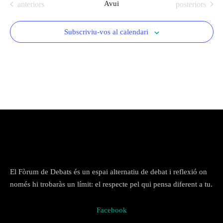
Ponències
Esdeveniments
Avui
Esdeveniments
anteriors
posteriors
l
24-25
e
Subscriviu-vos al calendari
c
Ponències
c
De l'any
23-24
i
2018 al
Arxiu del Fòrum
o
2022
n
a
De l'any
u
2009 al
n
2017
a
d
De l’any
a
2000 al
t
El Fòrum de Debats és un espai alternatiu de debat i reflexió on
2008
a
només hi trobaràs un límit: el respecte pel qui pensa diferent a tu.
.
De l'any
Facebook
1990 al