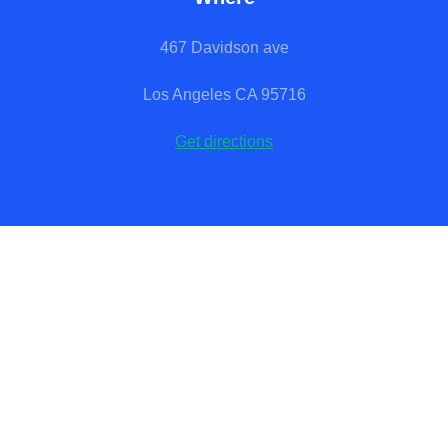
467 Davidson ave
Los Angeles CA 95716
Get directions