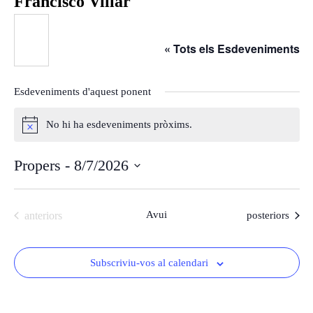
Francisco Villar
« Tots els Esdeveniments
Esdeveniments d'aquest ponent
No hi ha esdeveniments pròxims.
Avís
Propers
 - 
8/7/2026
Selecciona
una
Esdeveniments
Avui
Esdeveniments
anteriors
posteriors
data.
Subscriviu-vos al calendari