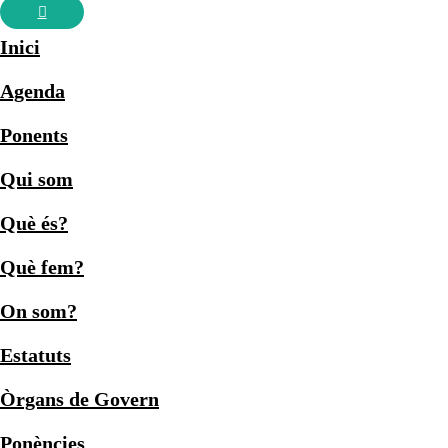
Inici
Agenda
Ponents
Qui som
Què és?
Què fem?
On som?
Estatuts
Òrgans de Govern
Ponències