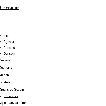
Cercador
Inici
Agenda
Ponents
Qui som
Què és?
Què fem?
On som?
Estatuts
Òrgans de Govern
Ponències
Aquest any al Fòrum