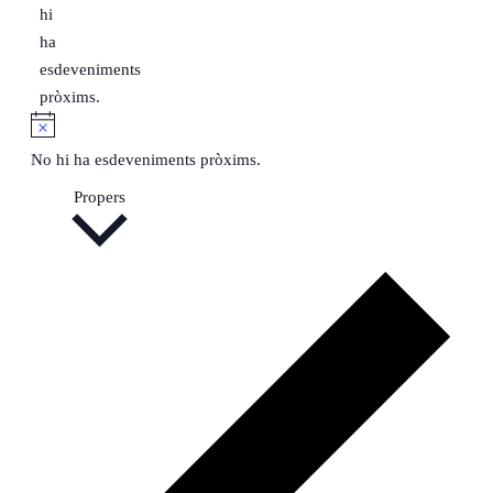
hi
ha
esdeveniments
pròxims.
Avís
No hi ha esdeveniments pròxims.
Selecciona
Propers
una
data.