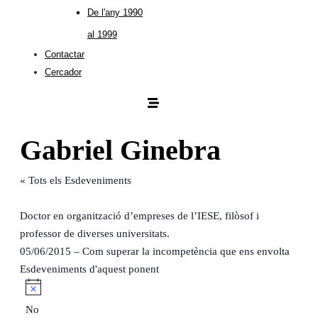
De l'any 1990
al 1999
Contactar
Cercador
Gabriel Ginebra
« Tots els Esdeveniments
Doctor en organització d’empreses de l’IESE, filòsof i
professor de diverses universitats.
05/06/2015 – Com superar la incompetència que ens envolta
Esdeveniments d'aquest ponent
Avís
No