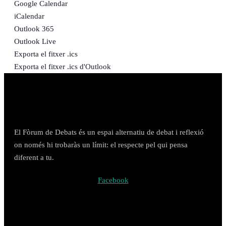
Google Calendar
iCalendar
Outlook 365
Outlook Live
Exporta el fitxer .ics
Exporta el fitxer .ics d'Outlook
El Fòrum de Debats és un espai alternatiu de debat i reflexió
on només hi trobaràs un límit: el respecte pel qui pensa
diferent a tu.
Facebook