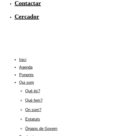
Contactar
Cercador
Inici
Agenda
Ponents
Qui som
Què és?
Què fem?
On som?
Estatuts
Òrgans de Govern