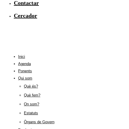
Contactar
Cercador
Inici
Agenda
Ponents
Qui som
Què és?
Què fem?
On som?
Estatuts
Òrgans de Govern