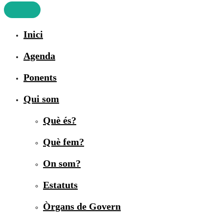
Inici
Agenda
Ponents
Qui som
Què és?
Què fem?
On som?
Estatuts
Òrgans de Govern