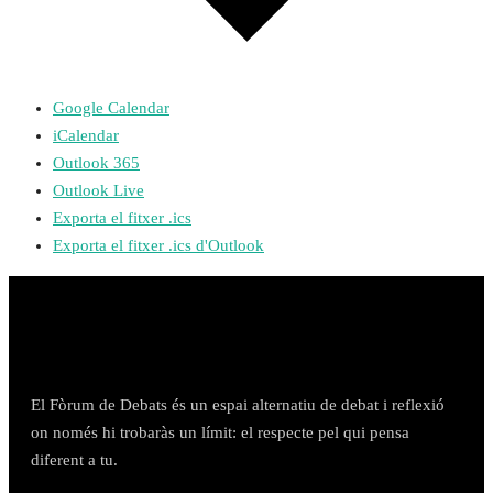
Google Calendar
iCalendar
Outlook 365
Outlook Live
Exporta el fitxer .ics
Exporta el fitxer .ics d'Outlook
El Fòrum de Debats és un espai alternatiu de debat i reflexió
on només hi trobaràs un límit: el respecte pel qui pensa
diferent a tu.