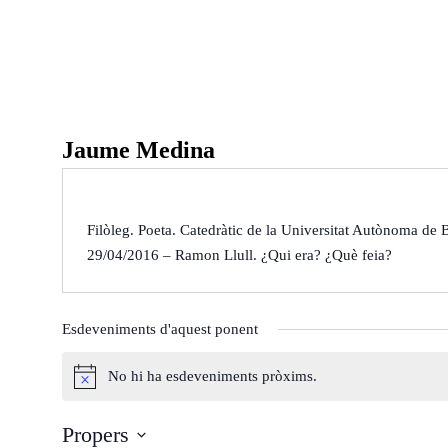
Ponències
Aquest any al Fòru
Jaume Medina
Ponències 25-26
Ponències 24-25
Ponències 23-24
Qui som
Filòleg. Poeta. Catedràtic de la Universitat Autònoma de 
29/04/2016 – Ramon Llull. ¿Qui era? ¿Què feia?
Què és?
Arxiu del Fòrum
Què fem?
De l'any 2018 al 20
On som?
De l'any 2009 al 20
Esdeveniments d'aquest ponent
Estatuts
De l’any 2000 al 20
No hi ha esdeveniments pròxims.
Inici
Agenda
Ponents
Òrgans de Govern
De l'any 1990 al 19
A
v
Propers
í