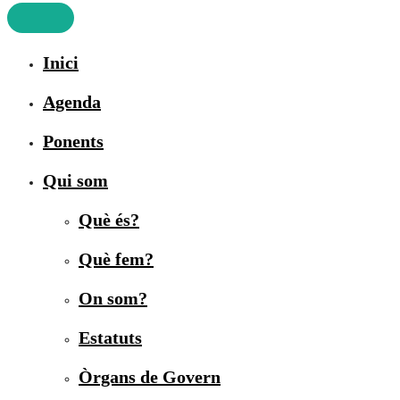
Inici
Agenda
Ponents
Qui som
Què és?
Què fem?
On som?
Estatuts
Òrgans de Govern