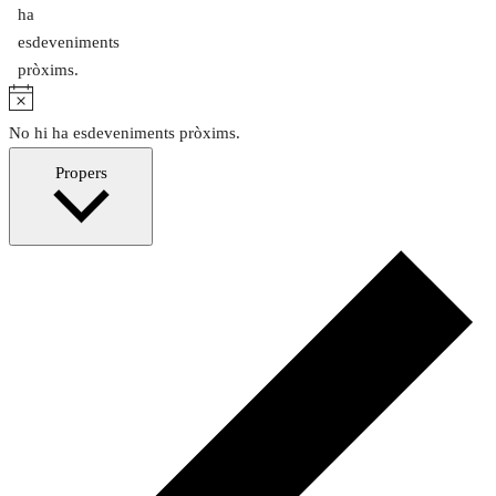
ha
esdeveniments
pròxims.
Avís
No hi ha esdeveniments pròxims.
Selecciona
Propers
una
data.