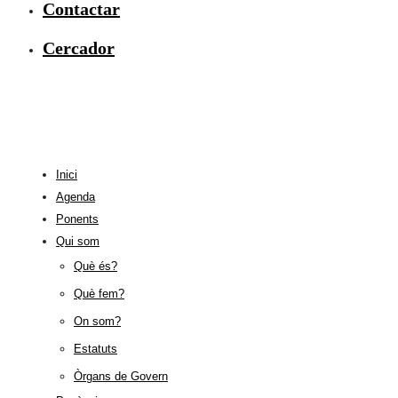
Contactar
Cercador
Inici
Agenda
Ponents
Qui som
Què és?
Què fem?
On som?
Estatuts
Òrgans de Govern