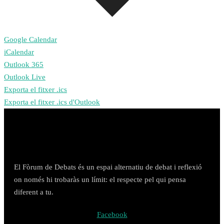
Google Calendar
iCalendar
Outlook 365
Outlook Live
Exporta el fitxer .ics
Exporta el fitxer .ics d'Outlook
El Fòrum de Debats és un espai alternatiu de debat i reflexió
on només hi trobaràs un límit: el respecte pel qui pensa
diferent a tu.
Facebook