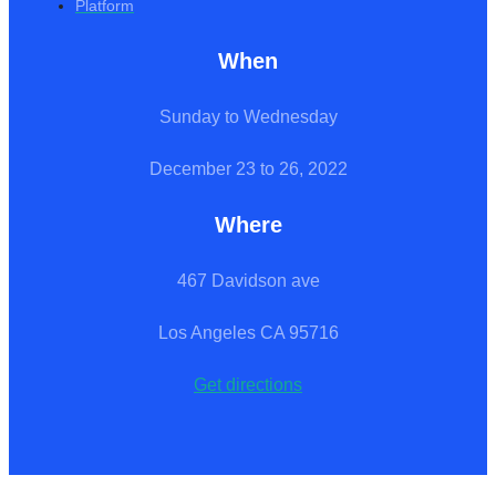
Platform
When
Sunday to Wednesday
December 23 to 26, 2022
Where
467 Davidson ave
Los Angeles CA 95716
Get directions