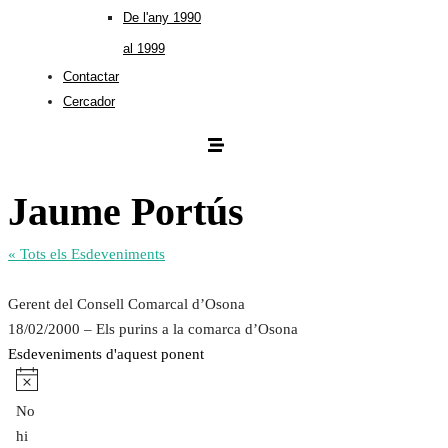
De l'any 1990
al 1999
Contactar
Cercador
Jaume Portús
« Tots els Esdeveniments
Gerent del Consell Comarcal d’Osona
18/02/2000 – Els purins a la comarca d’Osona
Esdeveniments d'aquest ponent
Avís
No
hi