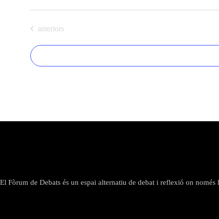
s
S
e
Esdeveniments
anteriors
l
e
c
c
i
o
n
a
u
n
a
d
a
El Fòrum de Debats és un espai alternatiu de debat i reflexió on només hi
t
a
.