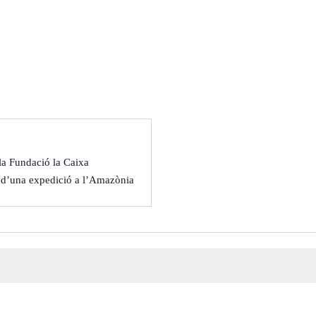
m
 la Fundació la Caixa
 d’una expedició a l’Amazònia
22
17
08
99
Contactar
Cercador