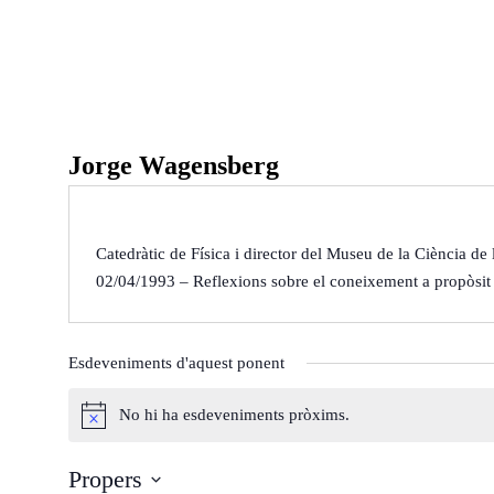
Ponències
Aquest any al Fòru
Jorge Wagensberg
Ponències 25-26
Ponències 24-25
Ponències 23-24
Qui som
Catedràtic de Física i director del Museu de la Ciència de
02/04/1993 – Reflexions sobre el coneixement a propòsit
Què és?
Arxiu del Fòrum
Què fem?
De l'any 2018 al 20
On som?
De l'any 2009 al 20
Esdeveniments d'aquest ponent
Estatuts
De l’any 2000 al 20
No hi ha esdeveniments pròxims.
Inici
Agenda
Ponents
Òrgans de Govern
De l'any 1990 al 19
A
v
Propers
í