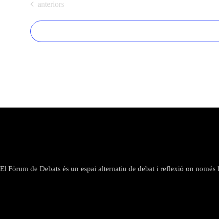
Esdeveniments
anteriors
l
e
c
c
i
o
n
a
u
n
a
d
a
t
El Fòrum de Debats és un espai alternatiu de debat i reflexió on només hi
a
.