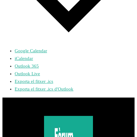
Google Calendar
iCalendar
Outlook 365
Outlook Live
Exporta el fitxer .ics
Exporta el fitxer .ics d'Outlook