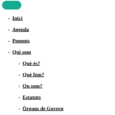
Inici
Agenda
Ponents
Qui som
Què és?
Què fem?
On som?
Estatuts
Òrgans de Govern