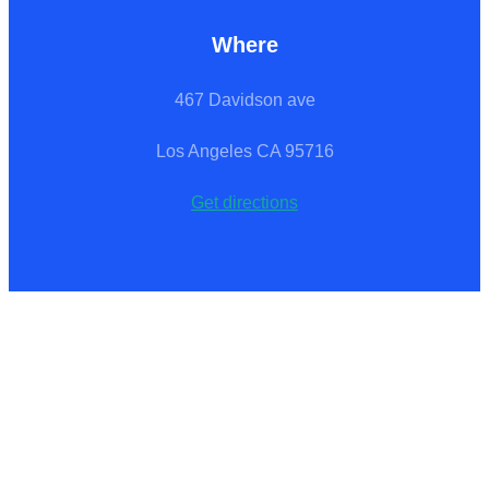
Where
467 Davidson ave
Los Angeles CA 95716
Get directions