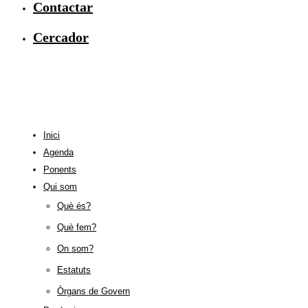
Contactar
Cercador
Inici
Agenda
Ponents
Qui som
Què és?
Què fem?
On som?
Estatuts
Òrgans de Govern