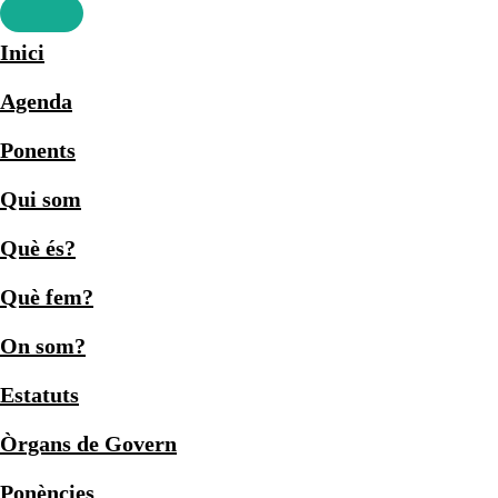
Inici
Agenda
Ponents
Qui som
Què és?
Què fem?
On som?
Estatuts
Òrgans de Govern
Ponències