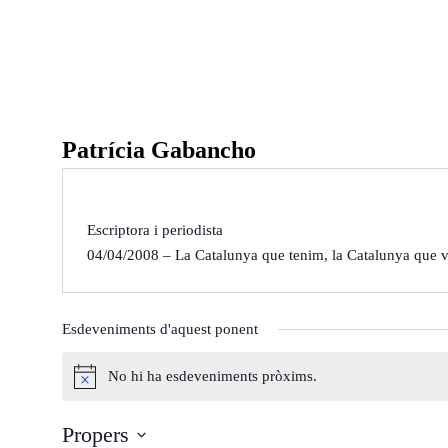
Ponències
Aquest any al Fòru
Patrícia Gabancho
Ponències 25-26
Ponències 24-25
Ponències 23-24
Qui som
Escriptora i periodista
04/04/2008 – La Catalunya que tenim, la Catalunya que 
Què és?
Arxiu del Fòrum
Què fem?
De l'any 2018 al 20
On som?
De l'any 2009 al 20
Esdeveniments d'aquest ponent
Estatuts
De l’any 2000 al 20
No hi ha esdeveniments pròxims.
Inici
Agenda
Ponents
Òrgans de Govern
De l'any 1990 al 19
A
v
Propers
í