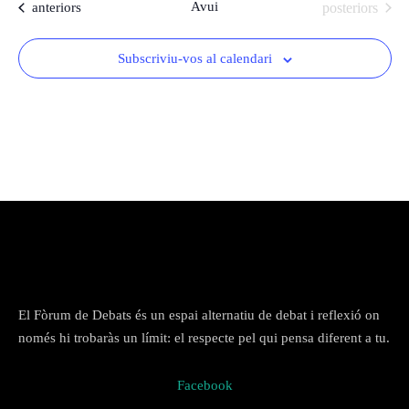
Esdeveniments
Avui
Esdeveniments
anteriors
posteriors
l
Arxiu del Fòrum
e
De l'any 2018 al 2022
Subscriviu-vos al calendari
c
De l'any 2009 al 2017
c
De l’any 2000 al 2008
i
o
De l'any 1990 al 1999
n
Contactar
Cercador
a
u
n
a
d
a
t
El Fòrum de Debats és un espai alternatiu de debat i reflexió on
a
només hi trobaràs un límit: el respecte pel qui pensa diferent a tu.
.
Facebook