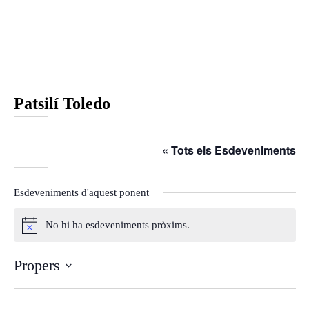
Inici
Agenda
Ponents
Qui som
Patsilí Toledo
Què és?
Què fem?
« Tots els Esdeveniments
On som?
Estatuts
Esdeveniments d'aquest ponent
Òrgans de Govern
Ponències
No hi ha esdeveniments pròxims.
A
Aquest any al Fòrum
v
Ponències 25-26
Propers
í
Ponències 24-25
s
S
Ponències 23-24
e