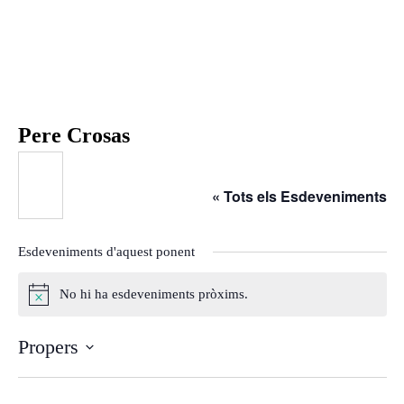
Inici
Agenda
Ponents
Qui som
Pere Crosas
Què és?
Què fem?
« Tots els Esdeveniments
On som?
Estatuts
Esdeveniments d'aquest ponent
Òrgans de Govern
Ponències
No hi ha esdeveniments pròxims.
A
Aquest any al Fòrum
v
Propers
Ponències
í
s
S
25-26
e