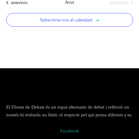
Ponències
Esdeveniments
Avui
Esdeveniments
anteriors
posteriors
l
24-25
e
Subscriviu-vos al calendari
c
Ponències
c
De l'any
23-24
i
2018 al
Arxiu del Fòrum
o
2022
n
a
De l'any
u
2009 al
n
2017
a
d
De l’any
a
2000 al
t
El Fòrum de Debats és un espai alternatiu de debat i reflexió on
2008
a
només hi trobaràs un límit: el respecte pel qui pensa diferent a tu.
.
De l'any
Facebook
1990 al