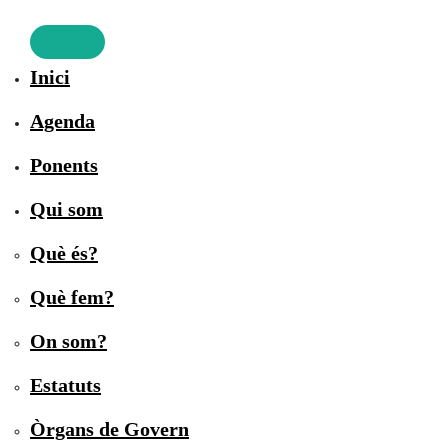
Inici
Agenda
Ponents
Qui som
Què és?
Què fem?
On som?
Estatuts
Òrgans de Govern