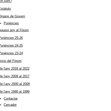
On som?
Estatuts
Òrgans de Govern
Ponències
Aquest any al Fòrum
Ponències 25-26
Ponències 24-25
Ponències 23-24
Arxiu del Fòrum
De l'any 2018 al 2022
De l'any 2009 al 2017
De l’any 2000 al 2008
De l'any 1990 al 1999
Contactar
Cercador