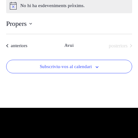
No hi ha esdeveniments pròxims.
Avís
Propers
Selecciona
una
Esdeveniments
Avui
Esdeveniments
anteriors
posteriors
data.
Subscriviu-vos al calendari