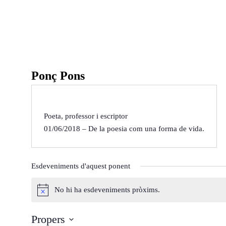
Ponències
Aquest any al Fòru
Ponç Pons
Ponències 25-26
Ponències 24-25
Ponències 23-24
Qui som
Poeta, professor i escriptor
01/06/2018 – De la poesia com una forma de vida.
Què és?
Arxiu del Fòrum
Què fem?
De l'any 2018 al 20
On som?
De l'any 2009 al 20
Esdeveniments d'aquest ponent
Estatuts
De l’any 2000 al 20
No hi ha esdeveniments pròxims.
Inici
Agenda
Ponents
Òrgans de Govern
De l'any 1990 al 19
A
v
Propers
í