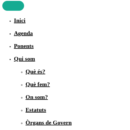
Inici
Agenda
Ponents
Qui som
Què és?
Què fem?
On som?
Estatuts
Òrgans de Govern