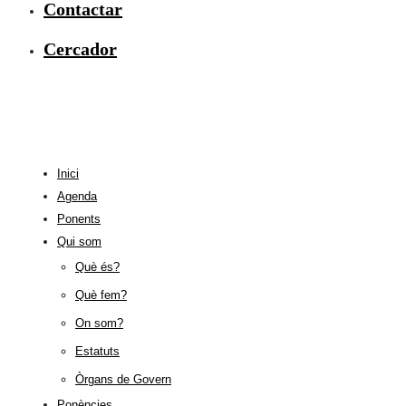
Contactar
Cercador
Inici
Agenda
Ponents
Qui som
Què és?
Què fem?
On som?
Estatuts
Òrgans de Govern
Ponències