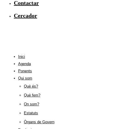
Contactar
Cercador
Inici
Agenda
Ponents
Qui som
Què és?
Què fem?
On som?
Estatuts
Òrgans de Govern