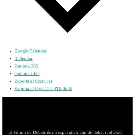
Google Calendar
iCalendar
Outlook 365
Outlook Live
Exporta el fitxer .ics
Exporta el fitxer .ics d'Outlook
El Fòrum de Debats és un espai alternatiu de debat i reflexió