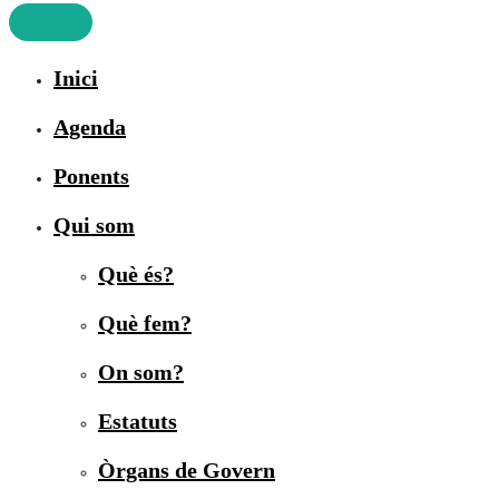
Inici
Agenda
Ponents
Qui som
Què és?
Què fem?
On som?
Estatuts
Òrgans de Govern