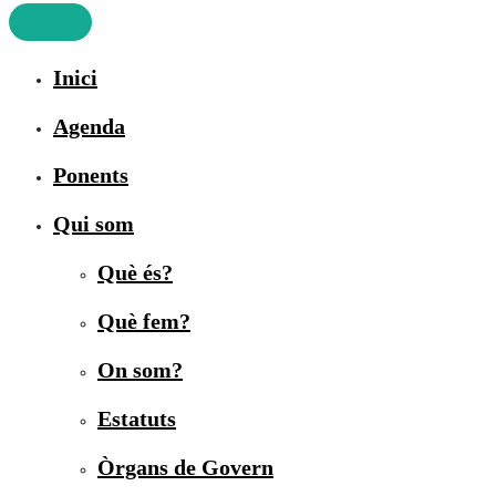
Inici
Agenda
Ponents
Qui som
Què és?
Què fem?
On som?
Estatuts
Òrgans de Govern