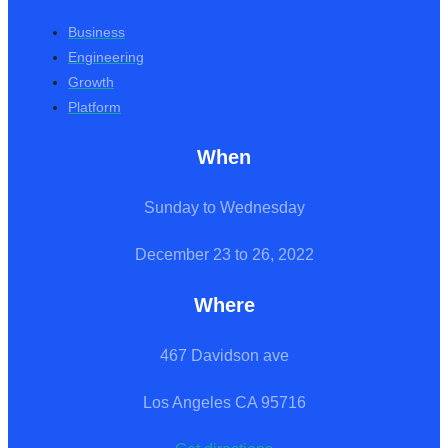
Business
Engineering
Growth
Platform
When
Sunday to Wednesday
December 23 to 26, 2022
Where
467 Davidson ave
Los Angeles CA 95716