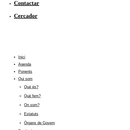
Contactar
Cercador
Inici
Agenda
Ponents
Qui som
Què és?
Què fem?
On som?
Estatuts
Òrgans de Govern