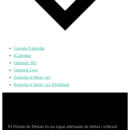
Google Calendar
iCalendar
Outlook 365
Outlook Live
Exporta el fitxer .ics
Exporta el fitxer .ics d'Outlook
El Fòrum de Debats és un espai alternatiu de debat i reflexió