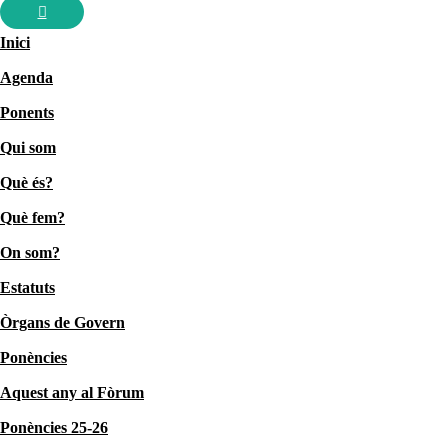
Inici
Agenda
Ponents
Qui som
Què és?
Què fem?
On som?
Estatuts
Òrgans de Govern
Ponències
Aquest any al Fòrum
Ponències 25-26