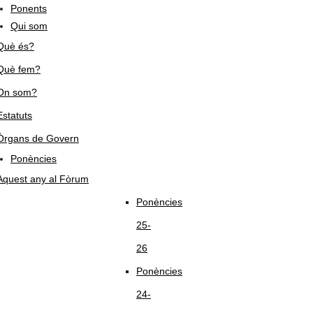
Ponents
Qui som
Què és?
Què fem?
On som?
Estatuts
Òrgans de Govern
Ponències
Aquest any al Fòrum
Ponències
25-
26
Ponències
24-