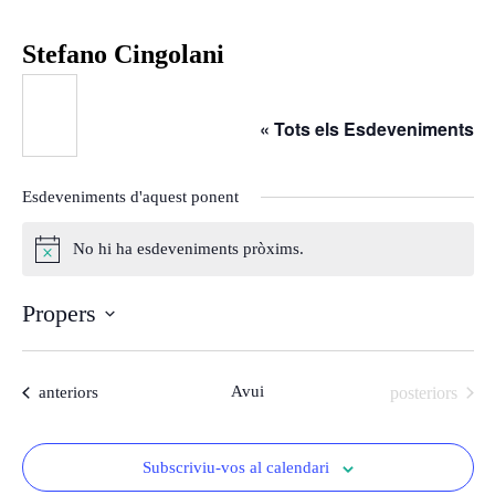
Stefano Cingolani
« Tots els Esdeveniments
Esdeveniments d'aquest ponent
No hi ha esdeveniments pròxims.
Avís
Propers
Selecciona
una
Esdeveniments
Avui
Esdeveniments
anteriors
posteriors
data.
Subscriviu-vos al calendari