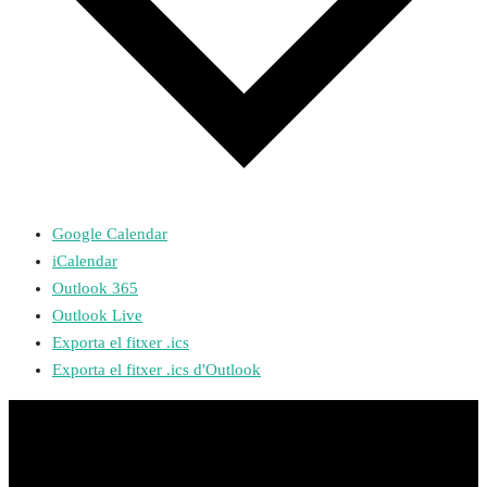
Google Calendar
iCalendar
Outlook 365
Outlook Live
Exporta el fitxer .ics
Exporta el fitxer .ics d'Outlook