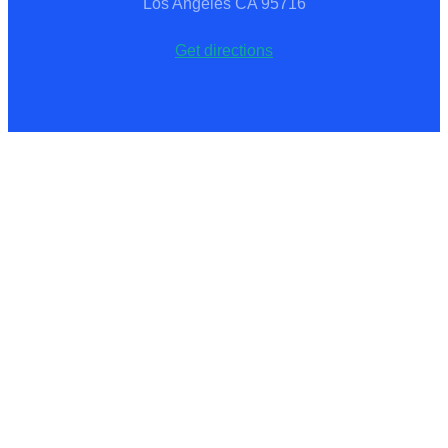
Los Angeles CA 95716
Get directions