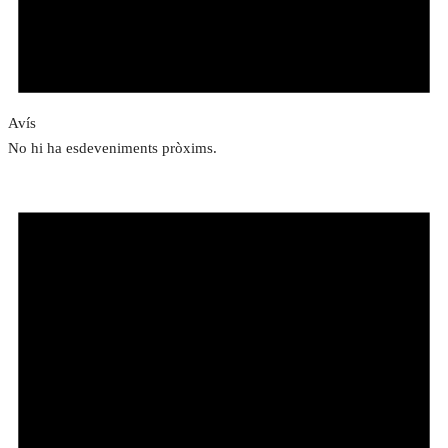
Avís
No hi ha esdeveniments pròxims.