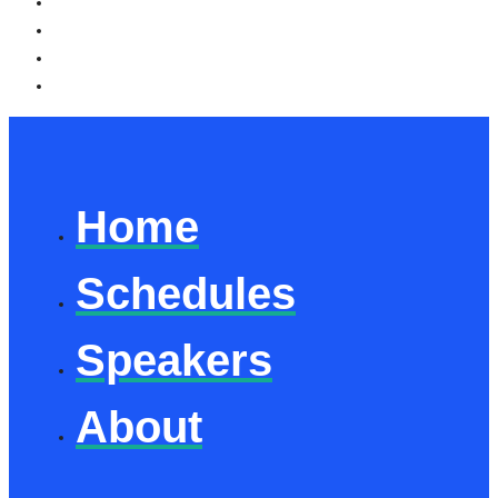
Home
Schedules
Speakers
About