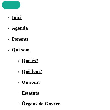
Inici
Agenda
Ponents
Qui som
Què és?
Què fem?
On som?
Estatuts
Òrgans de Govern