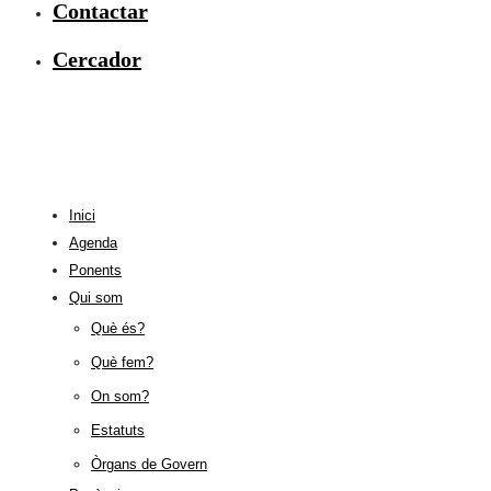
Contactar
Cercador
Inici
Agenda
Ponents
Qui som
Què és?
Què fem?
On som?
Estatuts
Òrgans de Govern