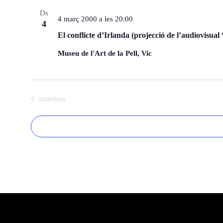
e
Ds
4 març 2000 a les 20:00
c
4
c
El conflicte d’Irlanda (projecció de l’audiovisual 
i
Museu de l'Art de la Pell, Vic
o
n
a
u
Esdeveniments
anteriors
n
a
d
a
t
a
.