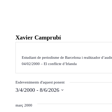
Ponències
Aquest any al Fòru
Xavier Camprubí
Ponències 25-26
Ponències 24-25
Ponències 23-24
Qui som
Estudiant de periodisme de Barcelona i realitzador d’audi
04/02/2000 – El conflicte d’Irlanda
Què és?
Arxiu del Fòrum
Què fem?
De l'any 2018 al 20
On som?
De l'any 2009 al 20
Esdeveniments d'aquest ponent
Estatuts
De l’any 2000 al 20
3/4/2000
 - 
8/6/2026
Inici
Agenda
Ponents
Òrgans de Govern
De l'any 1990 al 19
S
e
març 2000
l