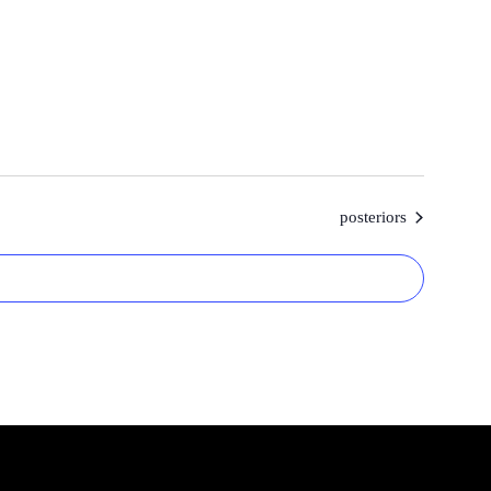
Esdeveniments
posteriors