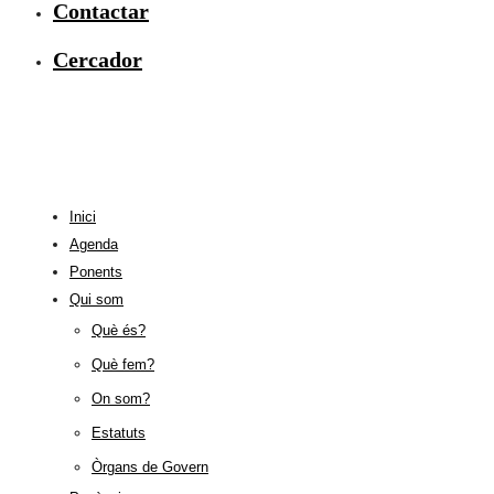
Contactar
Cercador
Inici
Agenda
Ponents
Qui som
Què és?
Què fem?
On som?
Estatuts
Òrgans de Govern