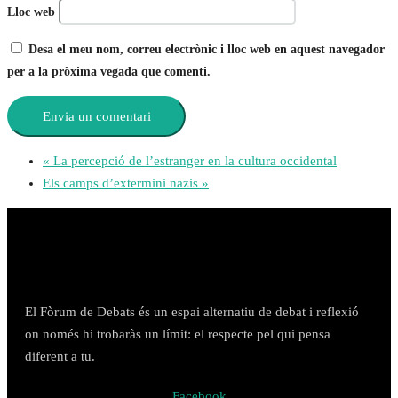
Lloc web
Desa el meu nom, correu electrònic i lloc web en aquest navegador
per a la pròxima vegada que comenti.
«
La percepció de l’estranger en la cultura occidental
Els camps d’extermini nazis
»
El Fòrum de Debats és un espai alternatiu de debat i reflexió
on només hi trobaràs un límit: el respecte pel qui pensa
diferent a tu.
Facebook