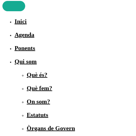
Inici
Agenda
Ponents
Qui som
Què és?
Què fem?
On som?
Estatuts
Òrgans de Govern