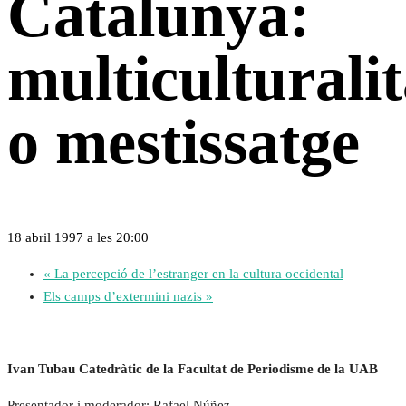
Catalunya:
multiculturalit
o mestissatge
18 abril 1997 a les 20:00
«
La percepció de l’estranger en la cultura occidental
Els camps d’extermini nazis
»
Ivan Tubau Catedràtic de la Facultat de Periodisme de la UAB
Presentador i moderador: Rafael Núñez