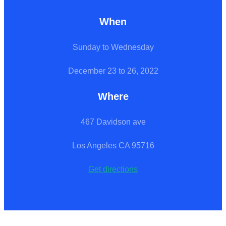
When
Sunday to Wednesday
December 23 to 26, 2022
Where
467 Davidson ave
Los Angeles CA 95716
Get directions