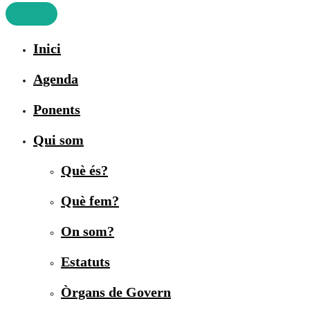
Inici
Agenda
Ponents
Qui som
Què és?
Què fem?
On som?
Estatuts
Òrgans de Govern