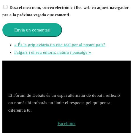
Desa el meu nom, correu electrònic i lloc web en aquest navegador
per a la pròxima vegada que comenti.
«
És la grip aviària un risc real per al nostre país?
Falgars i el seu entorn: natura i paisatge
»
El Fòrum de Debats és un espai alternatiu de debat i reflexió
on només hi trobaràs un límit: el respecte pel qui pensa
diferent a tu.
Facebook