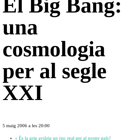
El Big Bang:
una
cosmologia
per al segle
XXI
5 maig 2006 a les 20:00
«
És la grip aviària un risc real per al nostre país?