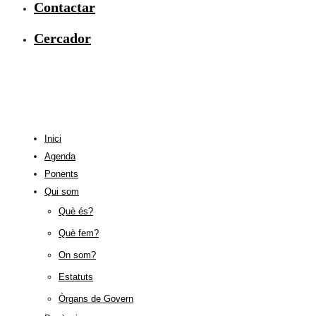
Contactar
Cercador
Inici
Agenda
Ponents
Qui som
Què és?
Què fem?
On som?
Estatuts
Òrgans de Govern