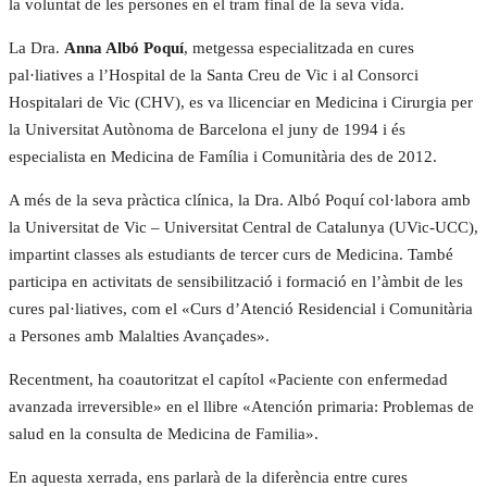
la voluntat de les persones en el tram final de la seva vida.
La Dra.
Anna Albó Poquí
, metgessa especialitzada en cures
pal·liatives a l’Hospital de la Santa Creu de Vic i al Consorci
Hospitalari de Vic (CHV), es va llicenciar en Medicina i Cirurgia per
la Universitat Autònoma de Barcelona el juny de 1994 i és
especialista en Medicina de Família i Comunitària des de 2012.
A més de la seva pràctica clínica, la Dra. Albó Poquí col·labora amb
la Universitat de Vic – Universitat Central de Catalunya (UVic-UCC),
impartint classes als estudiants de tercer curs de Medicina. També
participa en activitats de sensibilització i formació en l’àmbit de les
cures pal·liatives, com el «Curs d’Atenció Residencial i Comunitària
a Persones amb Malalties Avançades».
Recentment, ha coautoritzat el capítol «Paciente con enfermedad
avanzada irreversible» en el llibre «Atención primaria: Problemas de
salud en la consulta de Medicina de Familia».
En aquesta xerrada, ens parlarà de la diferència entre cures