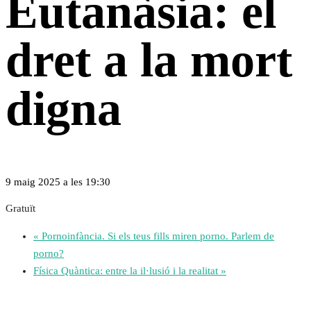
Eutanàsia: el
dret a la mort
digna
9 maig 2025 a les 19:30
Gratuït
«
Pornoinfància. Si els teus fills miren porno. Parlem de
porno?
Física Quàntica: entre la il·lusió i la realitat
»