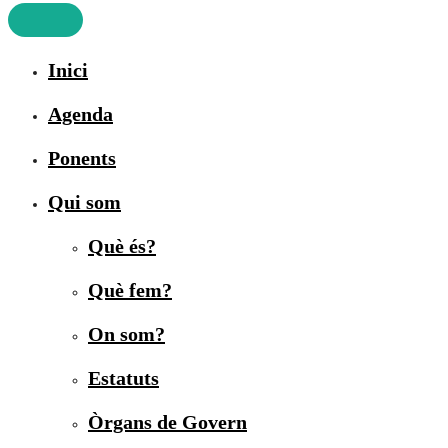
Inici
Agenda
Ponents
Qui som
Què és?
Què fem?
On som?
Estatuts
Òrgans de Govern