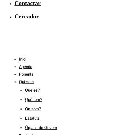
Contactar
Cercador
Inici
Agenda
Ponents
Qui som
Què és?
Què fem?
On som?
Estatuts
Òrgans de Govern