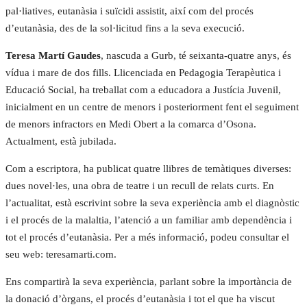
pal·liatives, eutanàsia i suïcidi assistit, així com del procés
d’eutanàsia, des de la sol·licitud fins a la seva execució.
Teresa Martí Gaudes
, nascuda a Gurb, té seixanta-quatre anys, és
vídua i mare de dos fills. Llicenciada en Pedagogia Terapèutica i
Educació Social, ha treballat com a educadora a Justícia Juvenil,
inicialment en un centre de menors i posteriorment fent el seguiment
de menors infractors en Medi Obert a la comarca d’Osona.
Actualment, està jubilada.
Com a escriptora, ha publicat quatre llibres de temàtiques diverses:
dues novel·les, una obra de teatre i un recull de relats curts. En
l’actualitat, està escrivint sobre la seva experiència amb el diagnòstic
i el procés de la malaltia, l’atenció a un familiar amb dependència i
tot el procés d’eutanàsia. Per a més informació, podeu consultar el
seu web: teresamarti.com.
Ens compartirà la seva experiència, parlant sobre la importància de
la donació d’òrgans, el procés d’eutanàsia i tot el que ha viscut