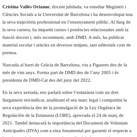
Cristina Vallès Orianne
, docent jubilada, va estudiar Magisteri i
Ciències Socials a la Universitat de Barcelona i ha desenvolupat tota
la seva trajectòria professional en l’ensenyament públic. Al llarg de
la seva carrera, ha impartit cursos i ponències relacionades amb la
funció docent i, més recentment, amb DMD. A més, ha publicat
material escolar i articles en diversos mitjans, tant editorials com de
premsa.
Nascuda al barri de Gràcia de Barcelona, viu a Figueres des de fa
més de vint anys. Forma part de DMD des de l’any 2005 i és
presidenta de DMD-Cat des del juny del 2022.
En la seva xerrada, ens parlarà sobre l’eutanàsia com un dret
llargament reivindicat, analitzant el seu marc legal i compartint la
seva experiència des de la promulgació de la Ley Orgánica de
Regulación de la Eutanasia (LORE), aprovada el 24 de març de
2021. També destacarà la importància del Document de Voluntats
Anticipades (DVA) com a eina fonamental per garantir el respecte a