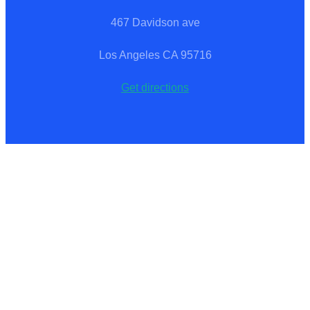
467 Davidson ave
Los Angeles CA 95716
Get directions