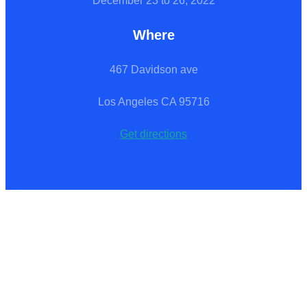
December 23 to 26, 2022
Where
467 Davidson ave
Los Angeles CA 95716
Get directions