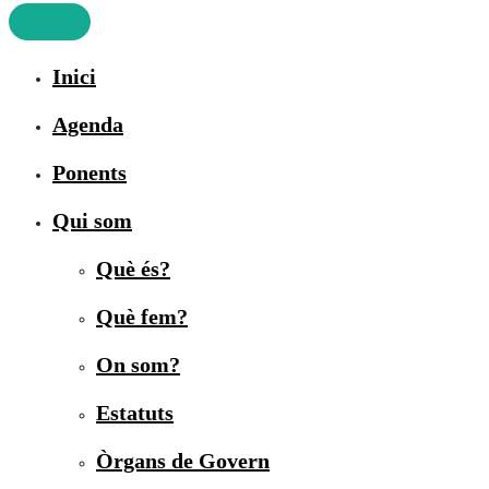
Inici
Agenda
Ponents
Qui som
Què és?
Què fem?
On som?
Estatuts
Òrgans de Govern