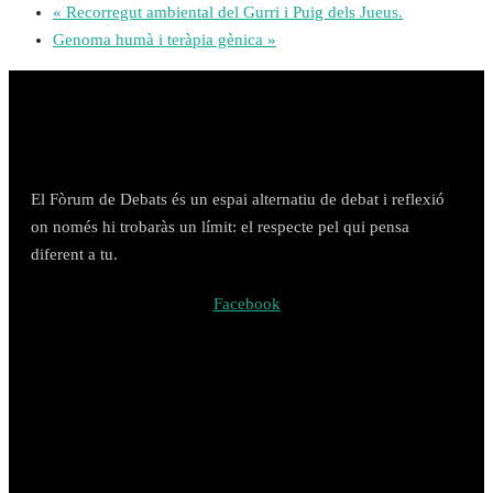
«
Recorregut ambiental del Gurri i Puig dels Jueus.
Genoma humà i teràpia gènica
»
El Fòrum de Debats és un espai alternatiu de debat i reflexió
on només hi trobaràs un límit: el respecte pel qui pensa
diferent a tu.
Facebook