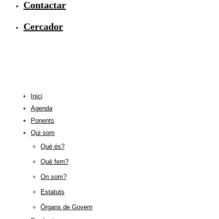
Contactar
Cercador
Inici
Agenda
Ponents
Qui som
Què és?
Què fem?
On som?
Estatuts
Òrgans de Govern