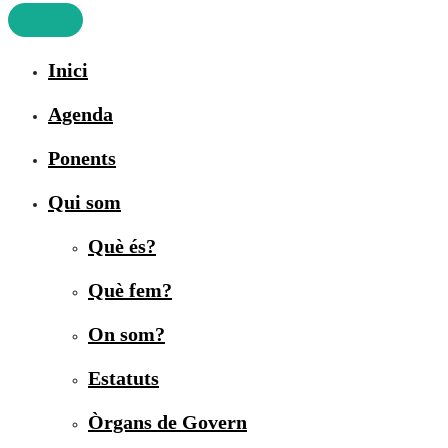
Inici
Agenda
Ponents
Qui som
Què és?
Què fem?
On som?
Estatuts
Òrgans de Govern