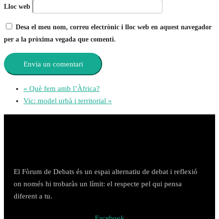
Lloc web
Desa el meu nom, correu electrònic i lloc web en aquest navegador
per a la pròxima vegada que comenti.
«
Què fem amb l’Àfrica?
Vic: model urbà i territorial
»
El Fòrum de Debats és un espai alternatiu de debat i reflexió
on només hi trobaràs un límit: el respecte pel qui pensa
diferent a tu.
Facebook