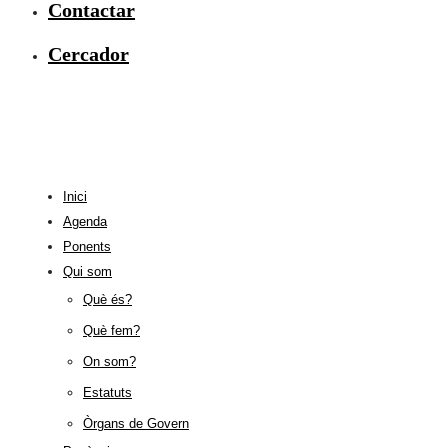
Contactar
Cercador
Inici
Agenda
Ponents
Qui som
Què és?
Què fem?
On som?
Estatuts
Òrgans de Govern