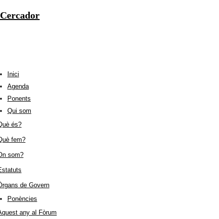
Cercador
Inici
Agenda
Ponents
Qui som
Què és?
Què fem?
On som?
Estatuts
Òrgans de Govern
Ponències
Aquest any al Fòrum