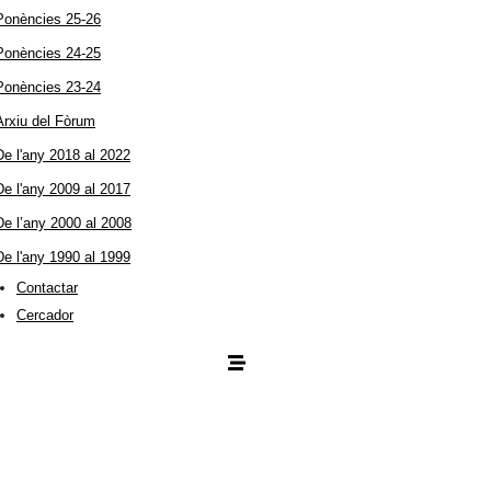
Ponències 25-26
Ponències 24-25
Ponències 23-24
Arxiu del Fòrum
De l'any 2018 al 2022
De l'any 2009 al 2017
De l’any 2000 al 2008
De l'any 1990 al 1999
Contactar
Cercador