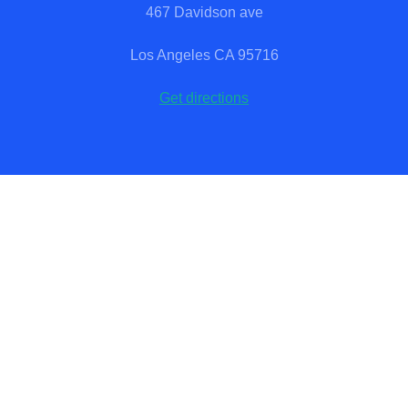
467 Davidson ave
Los Angeles CA 95716
Get directions