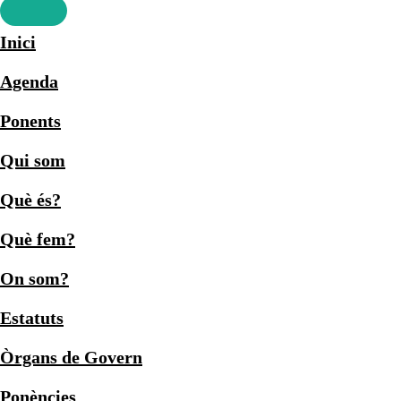
Inici
Agenda
Ponents
Qui som
Què és?
Què fem?
On som?
Estatuts
Òrgans de Govern
Ponències