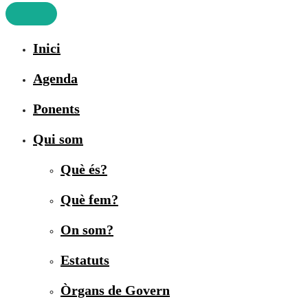
Inici
Agenda
Ponents
Qui som
Què és?
Què fem?
On som?
Estatuts
Òrgans de Govern