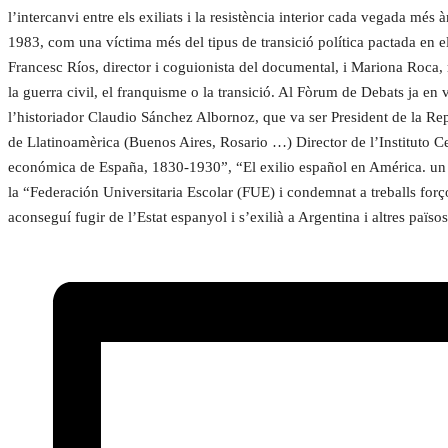
l’intercanvi entre els exiliats i la resistència interior cada vegada 
1983, com una víctima més del tipus de transició política pactada en e
Francesc Ríos, director i coguionista del documental, i Mariona Roca
la guerra civil, el franquisme o la transició. Al Fòrum de Debats ja en 
l’historiador Claudio Sánchez Albornoz, que va ser President de la Repú
de Llatinoamèrica (Buenos Aires, Rosario …) Director de l’Instituto 
económica de España, 1830-1930”, “El exilio español en América. un tras
la “Federación Universitaria Escolar (FUE) i condemnat a treballs forç
aconseguí fugir de l’Estat espanyol i s’exilià a Argentina i altres païs