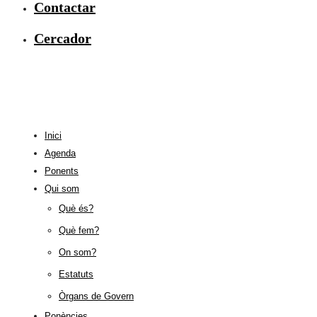
Contactar
Cercador
Inici
Agenda
Ponents
Qui som
Què és?
Què fem?
On som?
Estatuts
Òrgans de Govern
Ponències