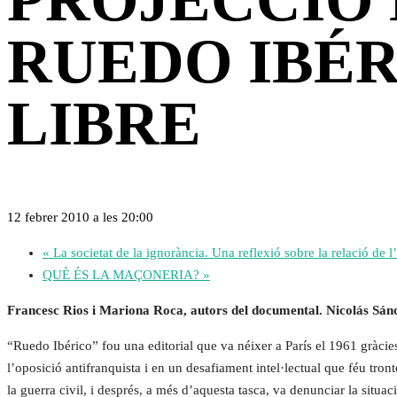
RUEDO IBÉ
LIBRE
12 febrer 2010 a les 20:00
«
La societat de la ignorància. Una reflexió sobre la relació d
QUÈ ÉS LA MAÇONERIA?
»
Francesc Rios i Mariona Roca, autors del documental. Nicolás Sánc
“Ruedo Ibérico” fou una editorial que va néixer a París el 1961 gràcies
l’oposició antifranquista i en un desafiament intel·lectual que féu tron
la guerra civil, i després, a més d’aquesta tasca, va denunciar la situa