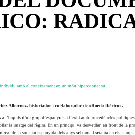
RICO: RADI
e l’individu amb el coneixement en un món hiperconnectat
hez Albornoz, historiador i col·laborador de «Ruedo Ibérico».
 a l’impuls d’un grup d’espanyols a l’exili amb procedències polítiques 
tollar la imatge del règim. En un principi, va desvetllar, en front de la 
ció real de la societat espanyola dels anys seixanta i setanta en els camp