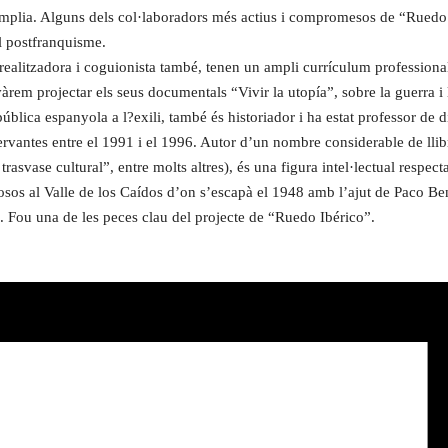
més àmplia. Alguns dels col·laboradors més actius i compromesos de “Rued
l postfranquisme.
, realitzadora i coguionista també, tenen un ampli currículum professio
vàrem projectar els seus documentals “Vivir la utopía”, sobre la guerra i 
blica espanyola a l?exili, també és historiador i ha estat professor de 
Cervantes entre el 1991 i el 1996. Autor d’un nombre considerable de ll
vase cultural”, entre molts altres), és una figura intel·lectual respecta
osos al Valle de los Caídos d’on s’escapà el 1948 amb l’ajut de Paco Be
os. Fou una de les peces clau del projecte de “Ruedo Ibérico”.