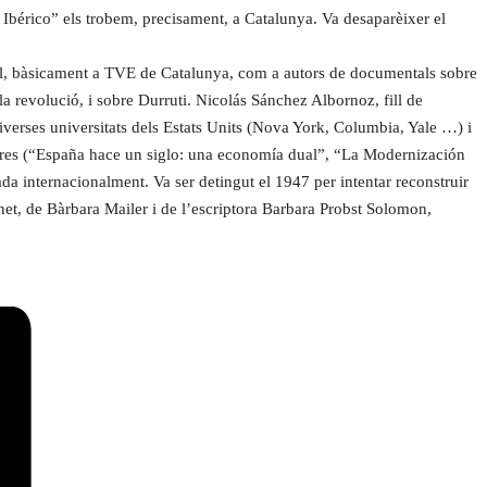
o Ibérico” els trobem, precisament, a Catalunya. Va desaparèixer el
nal, bàsicament a TVE de Catalunya, com a autors de documentals sobre
la revolució, i sobre Durruti. Nicolás Sánchez Albornoz, fill de
diverses universitats dels Estats Units (Nova York, Columbia, Yale …) i
ibres (“España hace un siglo: una economía dual”, “La Modernización
da internacionalment. Va ser detingut el 1947 per intentar reconstruir
net, de Bàrbara Mailer i de l’escriptora Barbara Probst Solomon,