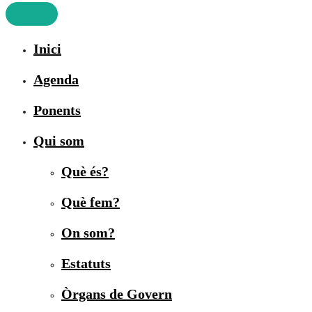
Inici
Agenda
Ponents
Qui som
Què és?
Què fem?
On som?
Estatuts
Òrgans de Govern