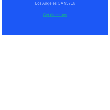
Los Angeles CA 95716
Get directions