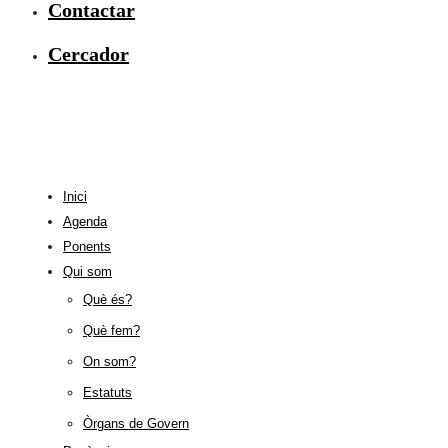
Contactar
Cercador
Inici
Agenda
Ponents
Qui som
Què és?
Què fem?
On som?
Estatuts
Òrgans de Govern