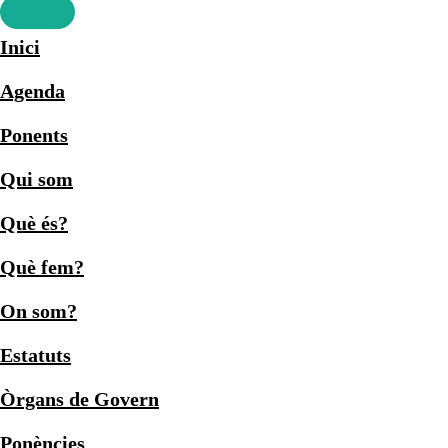
Inici
Agenda
Ponents
Qui som
Què és?
Què fem?
On som?
Estatuts
Òrgans de Govern
Ponències