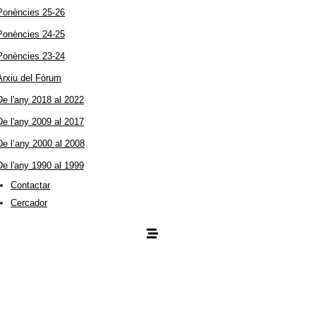
Ponències 25-26
Ponències 24-25
Ponències 23-24
Arxiu del Fòrum
De l'any 2018 al 2022
De l'any 2009 al 2017
De l’any 2000 al 2008
De l'any 1990 al 1999
Contactar
Cercador