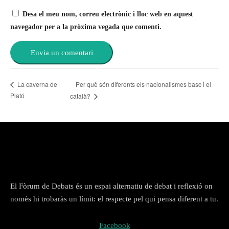
Desa el meu nom, correu electrònic i lloc web en aquest
navegador per a la pròxima vegada que comenti.
Per què són diferents els nacionalismes basc i el
La caverna de
Plató
català?
El Fòrum de Debats és un espai alternatiu de debat i reflexió on
només hi trobaràs un límit: el respecte pel qui pensa diferent a tu.
Facebook