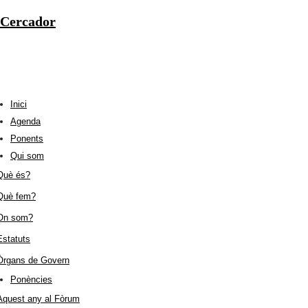
Cercador
Inici
Agenda
Ponents
Qui som
Què és?
Què fem?
On som?
Estatuts
Òrgans de Govern
Ponències
Aquest any al Fòrum