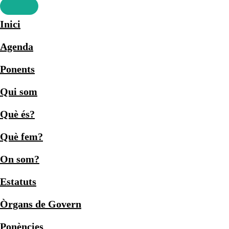
Inici
Agenda
Ponents
Qui som
Què és?
Què fem?
On som?
Estatuts
Òrgans de Govern
Ponències