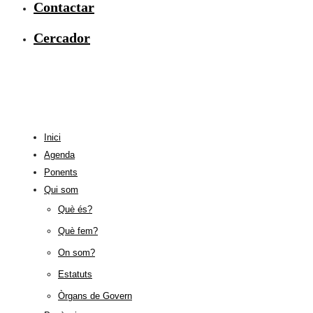
Contactar
Cercador
Inici
Agenda
Ponents
Qui som
Què és?
Què fem?
On som?
Estatuts
Òrgans de Govern