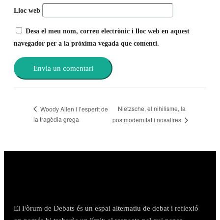
Lloc web
Desa el meu nom, correu electrònic i lloc web en aquest
navegador per a la pròxima vegada que comenti.
Nietzsche, el nihilisme, la
Woody Allen i l’esperit de
la tragèdia grega
postmodernitat i nosaltres
El Fòrum de Debats és un espai alternatiu de debat i reflexió