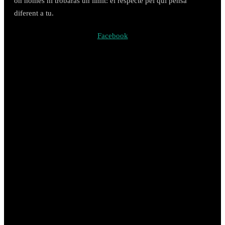
on només hi trobaràs un límit: el respecte pel qui pensa
diferent a tu.
Facebook