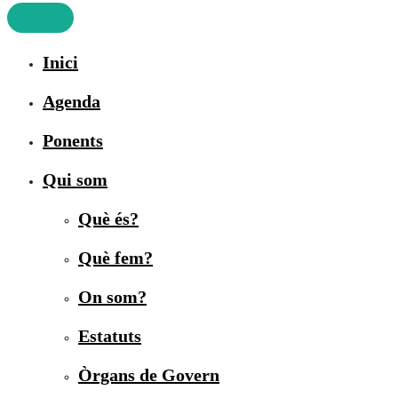
Inici
Agenda
Ponents
Qui som
Què és?
Què fem?
On som?
Estatuts
Òrgans de Govern