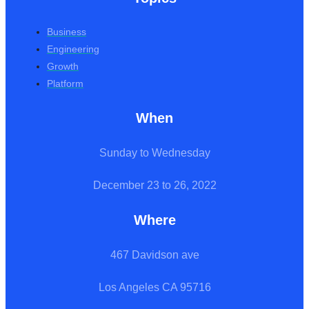
Business
Engineering
Growth
Platform
When
Sunday to Wednesday
December 23 to 26, 2022
Where
467 Davidson ave
Los Angeles CA 95716