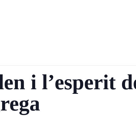
n i l’esperit d
grega