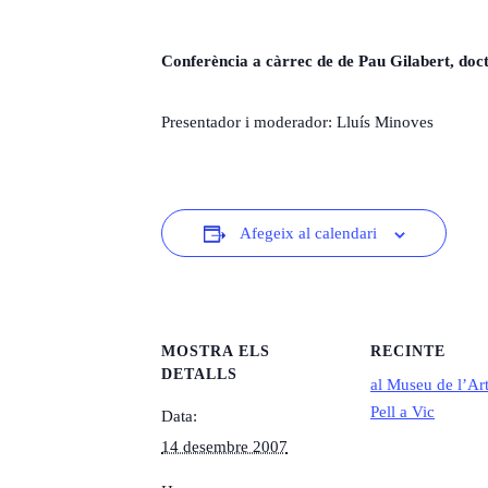
Conferència a càrrec de de Pau Gilabert, doct
Presentador i moderador: Lluís Minoves
Afegeix al calendari
MOSTRA ELS
RECINTE
DETALLS
al Museu de l’Art
Pell a Vic
Data:
14 desembre 2007