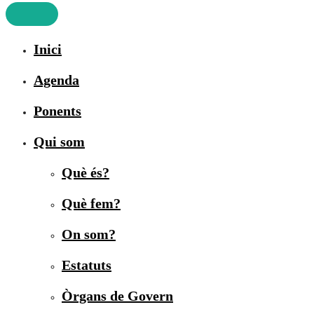
Inici
Agenda
Ponents
Qui som
Què és?
Què fem?
On som?
Estatuts
Òrgans de Govern