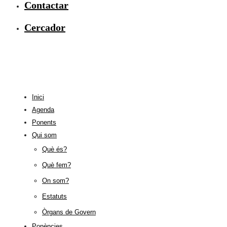
Contactar
Cercador
Inici
Agenda
Ponents
Qui som
Què és?
Què fem?
On som?
Estatuts
Òrgans de Govern
Ponències