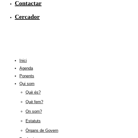
Contactar
Cercador
Inici
Agenda
Ponents
Qui som
Què és?
Què fem?
On som?
Estatuts
Òrgans de Govern