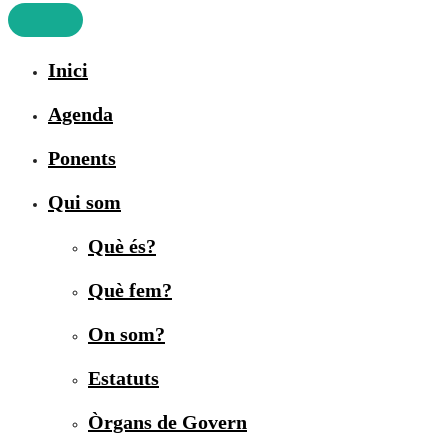
Inici
Agenda
Ponents
Qui som
Què és?
Què fem?
On som?
Estatuts
Òrgans de Govern