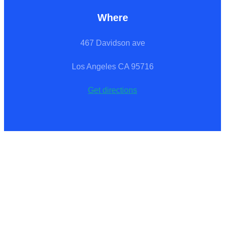
Where
467 Davidson ave
Los Angeles CA 95716
Get directions