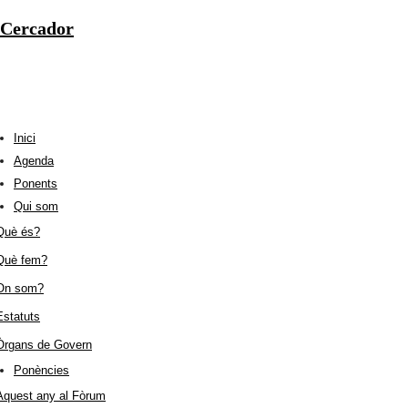
Cercador
Inici
Agenda
Ponents
Qui som
Què és?
Què fem?
On som?
Estatuts
Òrgans de Govern
Ponències
Aquest any al Fòrum