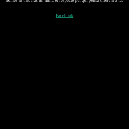
només hi trobaràs un límit: el respecte pel qui pensa diferent a tu.
Facebook