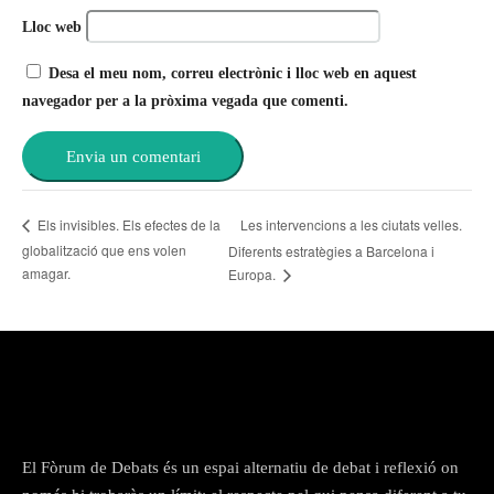
Lloc web
Desa el meu nom, correu electrònic i lloc web en aquest
navegador per a la pròxima vegada que comenti.
Les intervencions a les ciutats velles.
Els invisibles. Els efectes de la
globalització que ens volen
Diferents estratègies a Barcelona i
amagar.
Europa.
El Fòrum de Debats és un espai alternatiu de debat i reflexió on