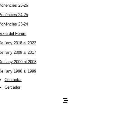
Ponències 25-26
Ponències 24-25
Ponències 23-24
Arxiu del Fòrum
De l'any 2018 al 2022
De l'any 2009 al 2017
De l’any 2000 al 2008
De l'any 1990 al 1999
Contactar
Cercador