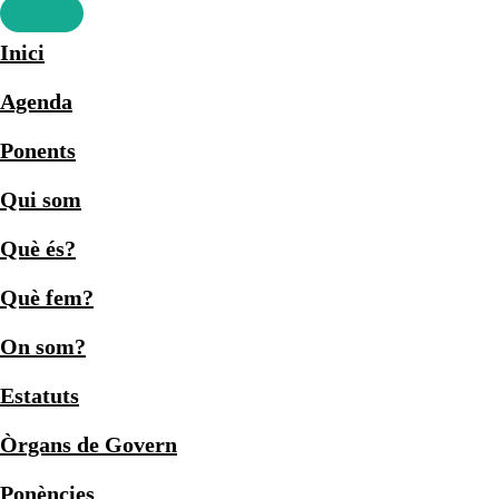
Inici
Agenda
Ponents
Qui som
Què és?
Què fem?
On som?
Estatuts
Òrgans de Govern
Ponències