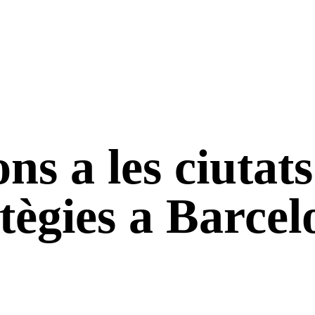
ns a les ciutats
atègies a Barce