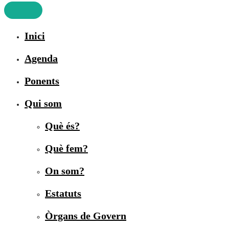
Inici
Agenda
Ponents
Qui som
Què és?
Què fem?
On som?
Estatuts
Òrgans de Govern