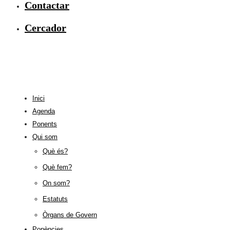
Contactar
Cercador
Inici
Agenda
Ponents
Qui som
Què és?
Què fem?
On som?
Estatuts
Òrgans de Govern
Ponències