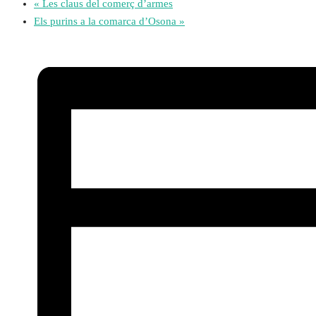
«
Les claus del comerç d’armes
Els purins a la comarca d’Osona
»