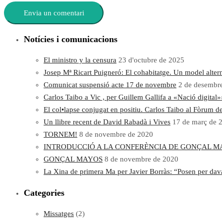
Notícies i comunicacions
El ministro y la censura
23 d'octubre de 2025
Josep Mª Ricart Puigneró: El cohabitatge. Un model altern
Comunicat suspensió acte 17 de novembre
2 de desembr
Carlos Taibo a Vic , per Guillem Gallifa a «Nació digital»
El col•lapse conjugat en positiu. Carlos Taibo al Fòrum d
Un llibre recent de David Rabadà i Vives
17 de març de 
TORNEM!
8 de novembre de 2020
INTRODUCCIÓ A LA CONFERÈNCIA DE GONÇAL M
GONÇAL MAYOS
8 de novembre de 2020
La Xina de primera Ma per Javier Borràs: “Posen per davant
Categories
Missatges
(2)