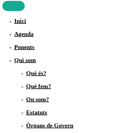
Inici
Agenda
Ponents
Qui som
Què és?
Què fem?
On som?
Estatuts
Òrgans de Govern