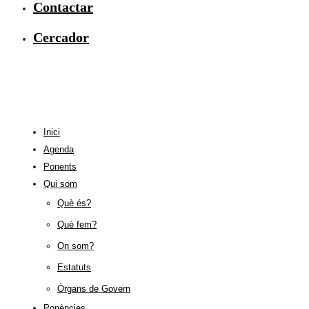
Contactar
Cercador
Inici
Agenda
Ponents
Qui som
Què és?
Què fem?
On som?
Estatuts
Òrgans de Govern
Ponències