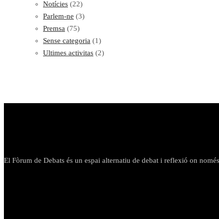
Notícies
(22)
Parlem-ne
(3)
Premsa
(75)
Sense categoria
(1)
Ultimes activitas
(2)
El Fòrum de Debats és un espai alternatiu de debat i reflexió on només h