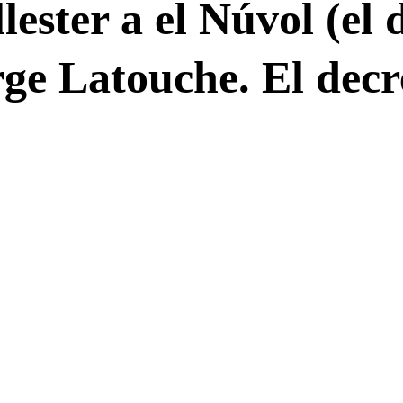
ester a el Núvol (el 
erge Latouche. El dec