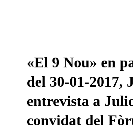
Ponències
Aquest any al
Qui som
«El 9 Nou» en pa
Què és?
Què fem?
del 30-01-2017, 
On som?
Arxiu del Fòr
Estatuts
entrevista a Jul
Inici
Agenda
Ponents
Òrgans de Govern
convidat del Fò