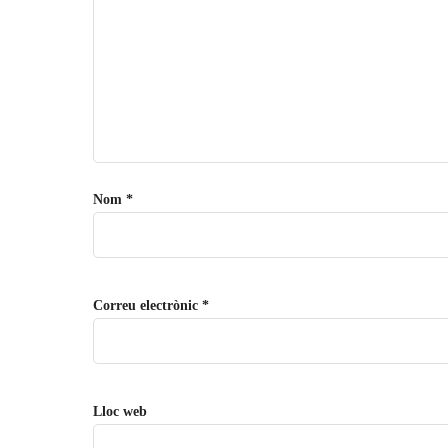
Nom
*
Correu electrònic
*
Lloc web