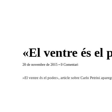
Ponències
Aquest any al
Qui som
«El ventre és el
Què és?
Què fem?
20 de novembre de 2015
• 0 Comentari
On som?
Arxiu del Fòr
Estatuts
«El ventre és el poder», article sobre Carlo Petrini apar
Inici
Agenda
Ponents
Òrgans de Govern