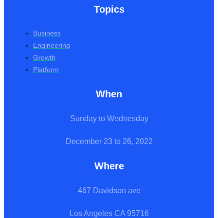
Topics
Business
Engineering
Growth
Platform
When
Sunday to Wednesday
December 23 to 26, 2022
Where
467 Davidson ave
Los Angeles CA 95716