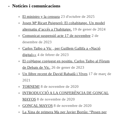
Notícies i comunicacions
El ministro y la censura
23 d'octubre de 2025
Josep Mª Ricart Puigneró: El cohabitatge. Un model
alternatiu d’accés a l’habitatge.
19 de gener de 2024
Comunicat suspensió acte 17 de novembre
2 de
desembre de 2023
Carlos Taibo a Vic , per Guillem Gallifa a «Nació
digital»»
4 de febrer de 2023
El col•lapse conjugat en positiu. Carlos Taibo al Fòrum
de Debats de Vic.
26 de gener de 2023
Un llibre recent de David Rabadà i Vives
17 de març de
2021
TORNEM!
8 de novembre de 2020
INTRODUCCIÓ A LA CONFERÈNCIA DE GONÇAL
MAYOS
8 de novembre de 2020
GONÇAL MAYOS
8 de novembre de 2020
La Xina de primera Ma per Javier Borràs: “Posen per