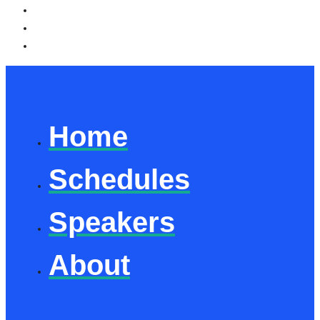
Home
Schedules
Speakers
About