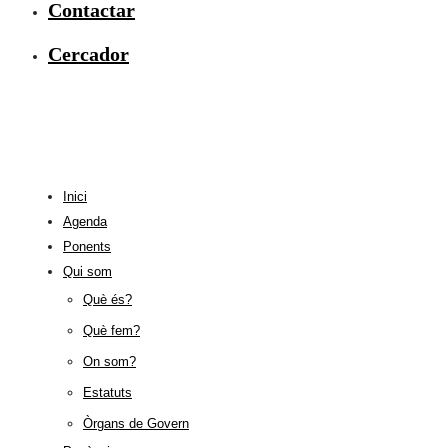
Contactar
Cercador
Inici
Agenda
Ponents
Qui som
Què és?
Què fem?
On som?
Estatuts
Òrgans de Govern