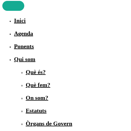
Inici
Agenda
Ponents
Qui som
Què és?
Què fem?
On som?
Estatuts
Òrgans de Govern