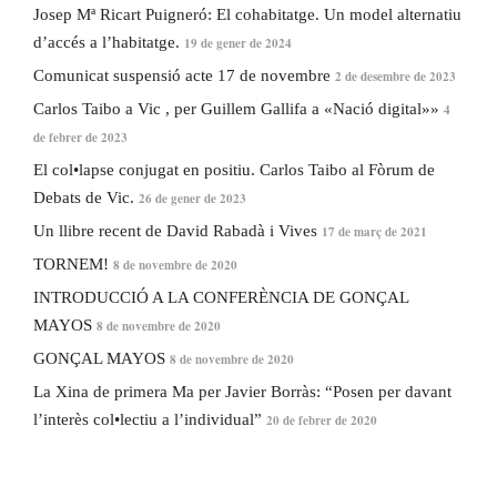
Josep Mª Ricart Puigneró: El cohabitatge. Un model alternatiu
d’accés a l’habitatge.
19 de gener de 2024
Comunicat suspensió acte 17 de novembre
2 de desembre de 2023
Carlos Taibo a Vic , per Guillem Gallifa a «Nació digital»»
4
de febrer de 2023
El col•lapse conjugat en positiu. Carlos Taibo al Fòrum de
Debats de Vic.
26 de gener de 2023
Un llibre recent de David Rabadà i Vives
17 de març de 2021
TORNEM!
8 de novembre de 2020
INTRODUCCIÓ A LA CONFERÈNCIA DE GONÇAL
MAYOS
8 de novembre de 2020
GONÇAL MAYOS
8 de novembre de 2020
La Xina de primera Ma per Javier Borràs: “Posen per davant
l’interès col•lectiu a l’individual”
20 de febrer de 2020