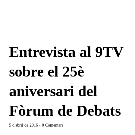
Inici
Agenda
Ponents
Qui som
Entrevista al 9TV
Què és?
Què fem?
sobre el 25è
On som?
Estatuts
aniversari del
Òrgans de Govern
Ponències
Fòrum de Debats
Aquest any al Fòrum
Ponències
5 d'abril de 2016
• 0 Comentari
25-26